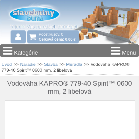
Počet kusov: 0
Celková cena: 0,00 €
Kategórie
Menu
Úvod
>>
Náradie
>>
Stavba
>>
Meradlá
>>
Vodováha KAPRO®
779-40 Spirit™ 0600 mm, 2 libelová
Vodováha KAPRO® 779-40 Spirit™ 0600
mm, 2 libelová