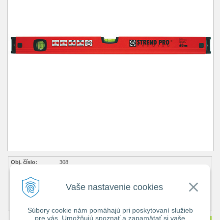
Obj. číslo:
308
Popis:
Cena bez DPH
11,37 €
Vaše nastavenie cookies
Cena s DPH
13,98 €
Dostupnosť:
Na objednávku
Súbory cookie nám pomáhajú pri poskytovaní služieb
pre vás. Umožňujú spoznať a zapamätať si vaše