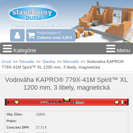
Počet kusov: 0
Celková cena: 0,00 €
Kategórie
Menu
Úvod
>>
Náradie
>>
Stavba
>>
Meradlá
>>
Vodováha KAPRO®
779X-41M Spirit™ XL 1200 mm, 3 libely, magnetická
Vodováha KAPRO® 779X-41M Spirit™ XL
1200 mm, 3 libely, magnetická
Obj. číslo:
12833
Popis:
Cena bez DPH
27,71 €