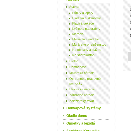
Stavba
Fúriky a lopaty
Hladítka a škrabáky
Kladivá sekáče
Lyžice a naberačky
Meradlá
Miešadlá a nádoby
Murárske príslušenstvo
Na obklady a dlažbu
Na sadrokortón
Dieľňa
Domácnosť
Maliarske náradie
Ochranné a pracovné
pomôcky
Elektrické náradie
Záhradné náradie
Železiarsky tovar
Odkvapové systémy
Okolie domu
Omietky a lepidlá