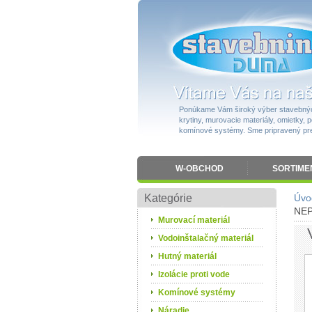
Ponúkame Vám široký výber stavebnýc
krytiny, murovacie materiály, omietky, po
komínové systémy. Sme pripravený pres
W-OBCHOD
SORTIME
Kategórie
Úvo
NEP
Murovací materiál
Vodoinštalačný materiál
Hutný materiál
Izolácie proti vode
Komínové systémy
Náradie