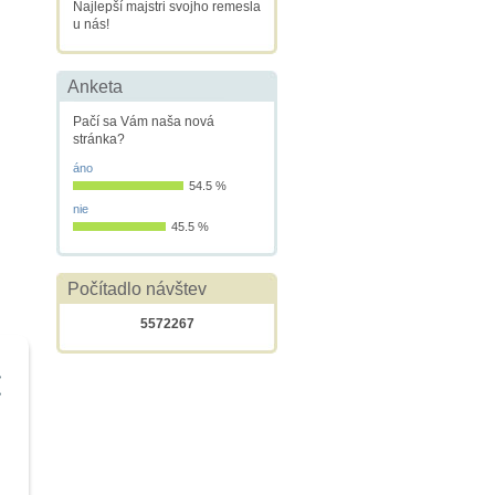
Najlepší majstri svojho remesla
u nás!
Anketa
Pačí sa Vám naša nová
stránka?
áno
54.5 %
nie
45.5 %
Počítadlo návštev
5572267