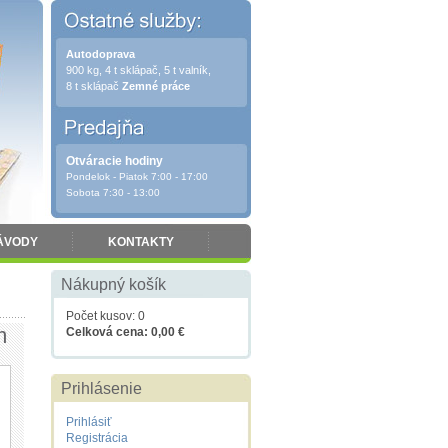
Autodoprava
900 kg, 4 t sklápač, 5 t valník,
8 t sklápač
Zemné práce
Otváracie hodiny
Pondelok - Piatok 7:00 - 17:00
Sobota 7:30 - 13:00
ÁVODY
KONTAKTY
Nákupný košík
Počet kusov: 0
m
Celková cena: 0,00 €
Prihlásenie
Prihlásiť
Registrácia