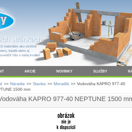
h materiálov ako strešné
tery, lepidlá alebo aj
vedčiť Vás o našej kvalite!
NT
AKCIE
NOVINKY
SLUŽBY
N
d
>>
Náradie
>>
Stavba
>>
Meradlá
>>
Vodováha KAPRO 977-40
TUNE 1500 mm
Vodováha KAPRO 977-40 NEPTUNE 1500 m