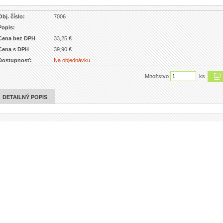
Obj. číslo:
7006
Popis:
Cena bez DPH
33,25 €
Cena s DPH
39,90 €
Dostupnosť:
Na objednávku
Množstvo
ks
DETAILNÝ POPIS