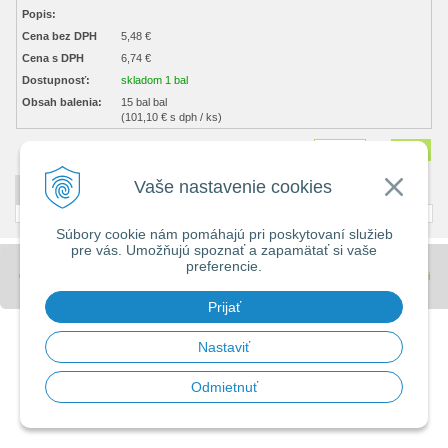
Popis:
Cena bez DPH
5,48 €
Cena s DPH
6,74 €
Dostupnosť:
skladom 1 bal
Obsah balenia:
15 bal bal
(101,10 € s dph / ks)
Množstvo
bal
Vaše nastavenie cookies
DETAILNÝ POPIS
Súbory cookie nám pomáhajú pri poskytovaní služieb
pre vás. Umožňujú spoznať a zapamätať si vaše
preferencie.
© 2026 Stavebniny - DUMA •
tvorba eshopu cez UNIobchod
,
webhosting
spoločnosti
WEBYGROUP
Prijať
Nastaviť
Odmietnuť