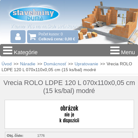
Počet kusov: 0
Celková cena: 0,00 €
Kategórie
Menu
Úvod
>>
Náradie
>>
Domácnosť
>>
Upratovanie
>>
Vrecia ROLO
LDPE 120 L 070x110x0,05 cm (15 ks/bal) modré
Vrecia ROLO LDPE 120 L 070x110x0,05 cm
(15 ks/bal) modré
Obj. číslo:
1776