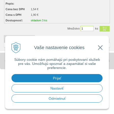
Popis:
Cena bez DPH
1,54 €
Cena s DPH
1,90 €
Dostupnosť:
skladom 3 ks
Množstvo
ks
DETAILNÝ POPIS
Vaše nastavenie cookies
Súbory cookie nám pomáhajú pri poskytovaní služieb
© 2026 Stavebniny - DUMA •
tvorba eshopu cez UNIobchod
,
webhosting
spoločnosti
pre vás. Umožňujú spoznať a zapamätať si vaše
WEBYGROUP
preferencie.
Prijať
Nastaviť
Odmietnuť