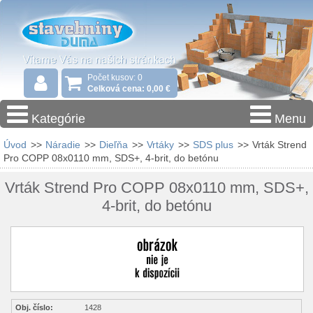
Počet kusov: 0
Celková cena: 0,00 €
Kategórie
Menu
Úvod
>>
Náradie
>>
Dieľňa
>>
Vrtáky
>>
SDS plus
>>
Vrták Strend
Pro COPP 08x0110 mm, SDS+, 4-brit, do betónu
Vrták Strend Pro COPP 08x0110 mm, SDS+,
4-brit, do betónu
Obj. číslo:
1428