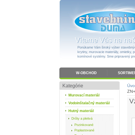
Ponúkame Vám široký výber stavebnýc
krytiny, murovacie materiály, omietky, po
komínové systémy. Sme pripravený pres
W-OBCHOD
SORTIME
Kategórie
Úvo
ZN+
Murovací materiál
V
Vodoinštalačný materiál
Hutný materiál
Drôty a pletivá
Pozinkované
Poplastované