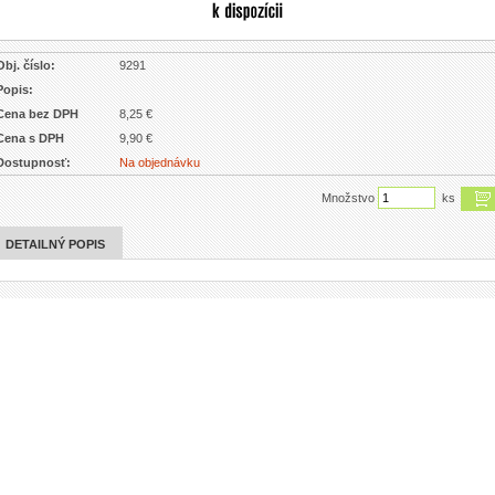
Obj. číslo:
9291
Popis:
Cena bez DPH
8,25 €
Cena s DPH
9,90 €
Dostupnosť:
Na objednávku
Množstvo
ks
DETAILNÝ POPIS