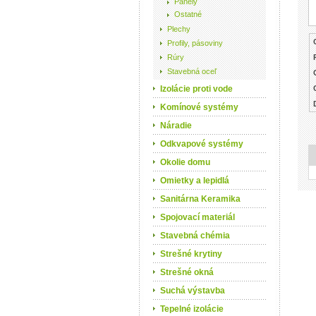
Panely
Ostatné
Plechy
Profily, pásoviny
Rúry
Stavebná oceľ
Izolácie proti vode
Komínové systémy
Náradie
Odkvapové systémy
Okolie domu
Omietky a lepidlá
Sanitárna Keramika
Spojovací materiál
Stavebná chémia
Strešné krytiny
Strešné okná
Suchá výstavba
Tepelné izolácie