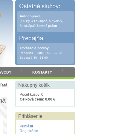
Autodoprava
900 kg, 4 t sklápač, 5 t valník,
8 t sklápač
Zemné práce
Otváracie hodiny
Pondelok - Piatok 7:00 - 17:00
Sobota 7:30 - 13:00
ÁVODY
KONTAKTY
ľatá
Nákupný košík
Počet kusov: 0
ná
Celková cena: 0,00 €
Prihlásenie
Prihlásiť
Registrácia