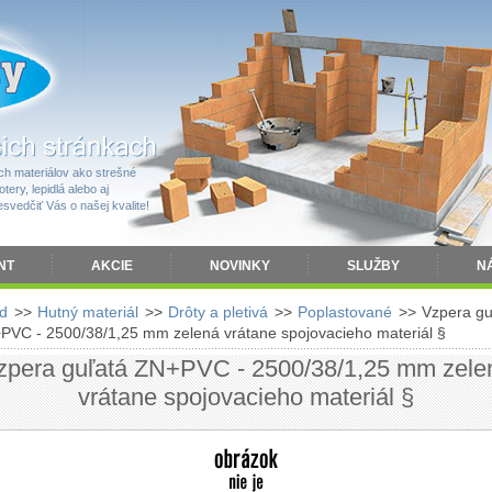
h materiálov ako strešné
tery, lepidlá alebo aj
vedčiť Vás o našej kvalite!
NT
AKCIE
NOVINKY
SLUŽBY
N
d
>>
Hutný materiál
>>
Drôty a pletivá
>>
Poplastované
>>
Vzpera gu
PVC - 2500/38/1,25 mm zelená vrátane spojovacieho materiál §
zpera guľatá ZN+PVC - 2500/38/1,25 mm zele
vrátane spojovacieho materiál §