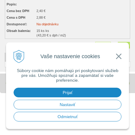
Popis:
Cena bez DPH
2,40 €
Cena s DPH
2,88 €
Dostupnosť:
Na objednávku
Obsah balenia:
15 ks ks
(43,20 € s dph / m2)
Množstvo
ks
Vaše nastavenie cookies
DETAILNÝ POPIS
Súbory cookie nám pomáhajú pri poskytovaní služieb
pre vás. Umožňujú spoznať a zapamätať si vaše
preferencie.
© 2026 Stavebniny - DUMA •
tvorba eshopu cez UNIobchod
,
webhosting
spoločnosti
WEBYGROUP
Prijať
Nastaviť
Odmietnuť