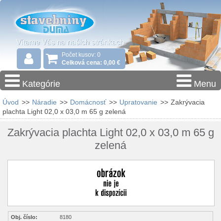
Počet kusov: 0
Celková cena: 0,00 €
Kategórie
Menu
Úvod
>>
Náradie
>>
Domácnosť
>>
Upratovanie
>>
Zakrývacia
plachta Light 02,0 x 03,0 m 65 g zelená
Zakrývacia plachta Light 02,0 x 03,0 m 65 g
zelená
Obj. číslo:
8180