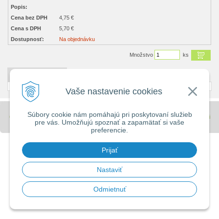
Popis:
Cena bez DPH
4,75 €
Cena s DPH
5,70 €
Dostupnosť:
Na objednávku
Množstvo
ks
DETAILNÝ POPIS
Vaše nastavenie cookies
Súbory cookie nám pomáhajú pri poskytovaní služieb
© 2026 Stavebniny - DUMA •
tvorba eshopu cez UNIobchod
,
webhosting
spoločnosti
pre vás. Umožňujú spoznať a zapamätať si vaše
WEBYGROUP
preferencie.
Prijať
Nastaviť
Odmietnuť