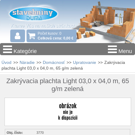
Počet kusov: 0
Celková cena: 0,00 €
Kategórie
Menu
Úvod
>>
Náradie
>>
Domácnosť
>>
Upratovanie
>>
Zakrývacia
plachta Light 03,0 x 04,0 m, 65 g/m zelená
Zakrývacia plachta Light 03,0 x 04,0 m, 65
g/m zelená
Obj. číslo:
3770