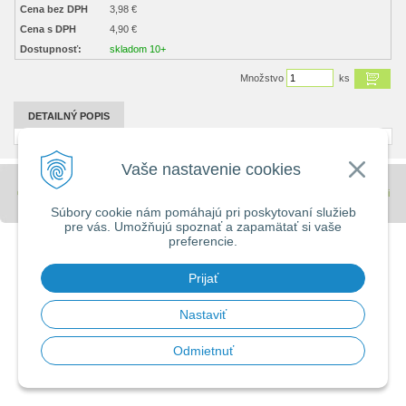
Cena bez DPH
3,98 €
Cena s DPH
4,90 €
Dostupnosť:
skladom 10+
Množstvo
ks
DETAILNÝ POPIS
Vaše nastavenie cookies
© 2026 Stavebniny - DUMA •
tvorba eshopu cez UNIobchod
,
webhosting
spoločnosti
WEBYGROUP
Súbory cookie nám pomáhajú pri poskytovaní služieb
pre vás. Umožňujú spoznať a zapamätať si vaše
preferencie.
Prijať
Nastaviť
Odmietnuť