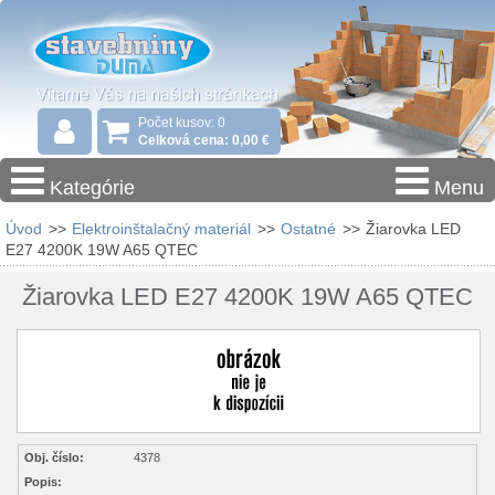
Počet kusov: 0
Celková cena: 0,00 €
Kategórie
Menu
Úvod
>>
Elektroinštalačný materiál
>>
Ostatné
>>
Žiarovka LED
E27 4200K 19W A65 QTEC
Žiarovka LED E27 4200K 19W A65 QTEC
Obj. číslo:
4378
Popis: