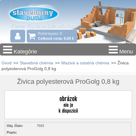
Počet kusov: 0
Celková cena: 0,00 €
Kategórie
Menu
Úvod
>>
Stavebná chémia
>>
Mazivá a ostatná chémia
>>
Živica
polyesterová ProGolg 0,8 kg
Živica polyesterová ProGolg 0,8 kg
Obj. číslo:
7593
Popis: