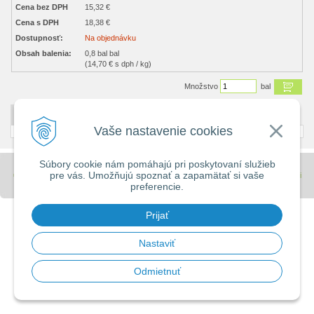
Cena bez DPH
15,32 €
Cena s DPH
18,38 €
Dostupnosť:
Na objednávku
Obsah balenia:
0,8 bal bal
(14,70 € s dph / kg)
Množstvo
bal
DETAILNÝ POPIS
Vaše nastavenie cookies
Súbory cookie nám pomáhajú pri poskytovaní služieb
pre vás. Umožňujú spoznať a zapamätať si vaše
© 2026 Stavebniny - DUMA •
tvorba eshopu cez UNIobchod
,
webhosting
spoločnosti
preferencie.
WEBYGROUP
Prijať
Nastaviť
Odmietnuť