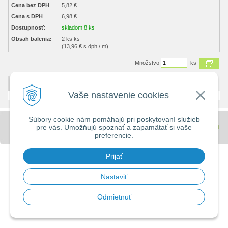
Cena bez DPH
5,82 €
Cena s DPH
6,98 €
Dostupnosť:
skladom 8 ks
Obsah balenia:
2 ks ks
(13,96 € s dph / m)
Množstvo
ks
DETAILNÝ POPIS
Vaše nastavenie cookies
Súbory cookie nám pomáhajú pri poskytovaní služieb
pre vás. Umožňujú spoznať a zapamätať si vaše
© 2026 Stavebniny - DUMA •
tvorba eshopu cez UNIobchod
,
webhosting
spoločnosti
preferencie.
WEBYGROUP
Prijať
Nastaviť
Odmietnuť