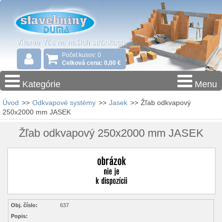
Počet kusov: 0
Celková cena: 0,00 €
Kategórie
Menu
Úvod
>>
Odkvapové systémy
>>
Jasek
>>
Žľab odkvapový
250x2000 mm JASEK
Žľab odkvapový 250x2000 mm JASEK
Obj. číslo:
637
Popis: