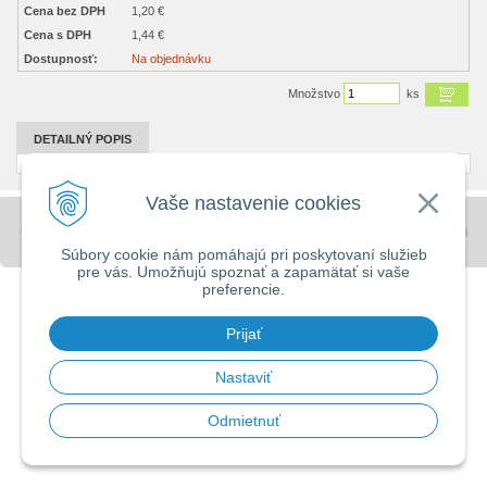
Cena bez DPH
1,20 €
Cena s DPH
1,44 €
Dostupnosť:
Na objednávku
Množstvo
ks
DETAILNÝ POPIS
Vaše nastavenie cookies
© 2026 Stavebniny - DUMA •
tvorba eshopu cez UNIobchod
,
webhosting
spoločnosti
WEBYGROUP
Súbory cookie nám pomáhajú pri poskytovaní služieb
pre vás. Umožňujú spoznať a zapamätať si vaše
preferencie.
Prijať
Nastaviť
Odmietnuť