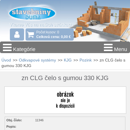
Počet kusov: 0
Celková cena: 0,00 €
Kategórie
Menu
Úvod
>>
Odkvapové systémy
>>
KJG
>>
Pozink
>>
zn CLG čelo s
gumou 330 KJG
zn CLG čelo s gumou 330 KJG
Obj. číslo:
11346
Popis: