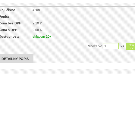
Obj. číslo:
4208
Popis:
Cena bez DPH
2,10 €
Cena s DPH
2,58 €
Dostupnosť:
skladom 10+
Množstvo
ks
DETAILNÝ POPIS