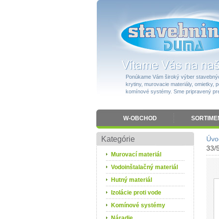
Ponúkame Vám široký výber stavebnýc
krytiny, murovacie materiály, omietky, po
komínové systémy. Sme pripravený pres
W-OBCHOD
SORTIME
Kategórie
Úvo
33/
Murovací materiál
Vodoinštalačný materiál
Hutný materiál
Izolácie proti vode
Komínové systémy
Náradie