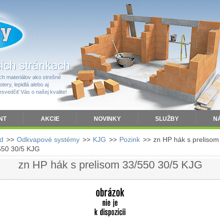
h materiálov ako strešné
tery, lepidlá alebo aj
vedčiť Vás o našej kvalite!
NT
AKCIE
NOVINKY
SLUŽBY
N
d
>>
Odkvapové systémy
>>
KJG
>>
Pozink
>>
zn HP hák s prelisom
550 30/5 KJG
zn HP hák s prelisom 33/550 30/5 KJG