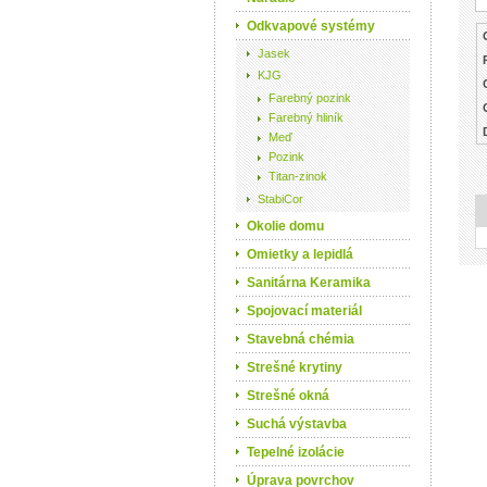
Odkvapové systémy
Jasek
KJG
Farebný pozink
Farebný hliník
Meď
Pozink
Titan-zinok
StabiCor
Okolie domu
Omietky a lepidlá
Sanitárna Keramika
Spojovací materiál
Stavebná chémia
Strešné krytiny
Strešné okná
Suchá výstavba
Tepelné izolácie
Úprava povrchov