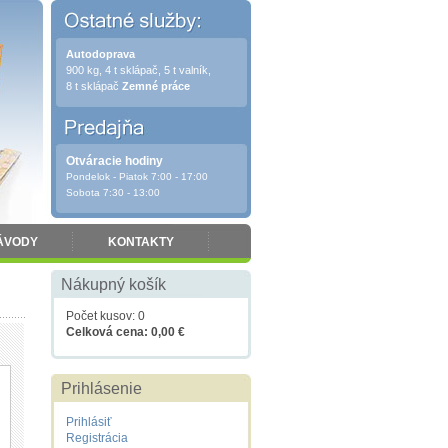
Autodoprava
900 kg, 4 t sklápač, 5 t valník,
8 t sklápač
Zemné práce
Otváracie hodiny
Pondelok - Piatok 7:00 - 17:00
Sobota 7:30 - 13:00
ÁVODY
KONTAKTY
Nákupný košík
Počet kusov: 0
Celková cena: 0,00 €
Prihlásenie
Prihlásiť
Registrácia