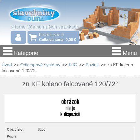
Počet kusov: 0
Celková cena: 0,00 €
Kategórie
Menu
Úvod
>>
Odkvapové systémy
>>
KJG
>>
Pozink
>>
zn KF koleno
falcované 120/72°
zn KF koleno falcované 120/72°
Obj. číslo:
8206
Popis: