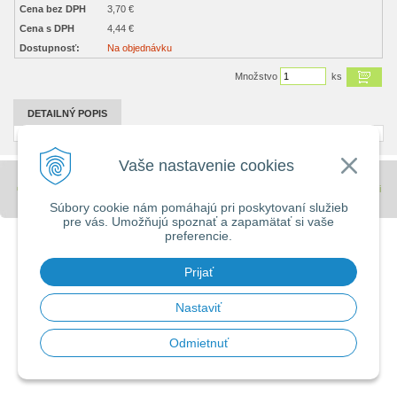
Cena bez DPH
3,70 €
Cena s DPH
4,44 €
Dostupnosť:
Na objednávku
Množstvo
ks
DETAILNÝ POPIS
Vaše nastavenie cookies
© 2026 Stavebniny - DUMA •
tvorba eshopu cez UNIobchod
,
webhosting
spoločnosti
WEBYGROUP
Súbory cookie nám pomáhajú pri poskytovaní služieb
pre vás. Umožňujú spoznať a zapamätať si vaše
preferencie.
Prijať
Nastaviť
Odmietnuť