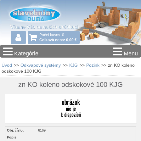
Počet kusov: 0
Celková cena: 0,00 €
Kategórie
Menu
Úvod
>>
Odkvapové systémy
>>
KJG
>>
Pozink
>>
zn KO koleno
odskokové 100 KJG
zn KO koleno odskokové 100 KJG
Obj. číslo:
6169
Popis: