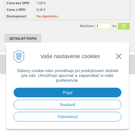
Cena bez DPH
7,69 €
Cena s DPH
9,46 €
Dostupnosť:
Na objednávku
Množstvo
ks
DETAILNÝ POPIS
Vaše nastavenie cookies
© 2026 Stavebniny - DUMA •
tvorba eshopu cez UNIobchod
,
webhosting
spoločnosti
WEBYGROUP
Súbory cookie nám pomáhajú pri poskytovaní služieb
pre vás. Umožňujú spoznať a zapamätať si vaše
preferencie.
Prijať
Nastaviť
Odmietnuť