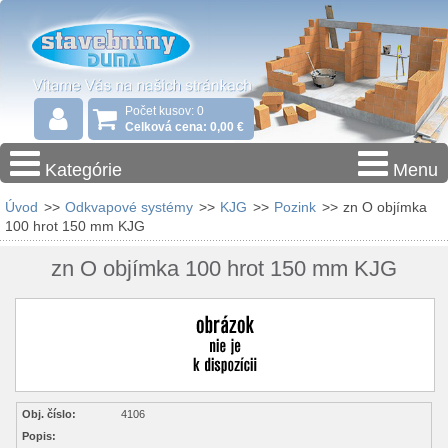
Počet kusov: 0
Celková cena: 0,00 €
Kategórie
Menu
Úvod
>>
Odkvapové systémy
>>
KJG
>>
Pozink
>>
zn O objímka
100 hrot 150 mm KJG
zn O objímka 100 hrot 150 mm KJG
Obj. číslo:
4106
Popis: