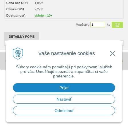
Cena bez DPH
1,85 €
Cena s DPH
2,27 €
Dostupnosť:
skladom 10+
Množstvo
ks
DETAILNÝ POPIS
Vaše nastavenie cookies
© 2026 Stavebniny - DUMA •
tvorba eshopu cez UNIobchod
,
webhosting
spoločnosti
WEBYGROUP
Súbory cookie nám pomáhajú pri poskytovaní služieb
pre vás. Umožňujú spoznať a zapamätať si vaše
preferencie.
Prijať
Nastaviť
Odmietnuť