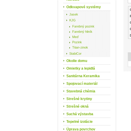
Odkvapové systémy
Jasek
KJG
Farebný pozink
Farebný hliník
Meď
Pozink
Titan-zinok
StabiCor
Okolie domu
Omietky a lepidlá
Sanitárna Keramika
Spojovací materiál
Stavebná chémia
Strešné krytiny
Strešné okná
Suchá výstavba
Tepelné izolácie
Úprava povrchov