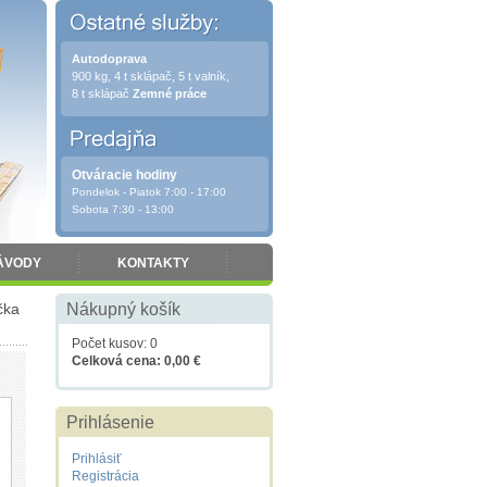
Autodoprava
900 kg, 4 t sklápač, 5 t valník,
8 t sklápač
Zemné práce
Otváracie hodiny
Pondelok - Piatok 7:00 - 17:00
Sobota 7:30 - 13:00
ÁVODY
KONTAKTY
čka
Nákupný košík
Počet kusov: 0
Celková cena: 0,00 €
Prihlásenie
Prihlásiť
Registrácia