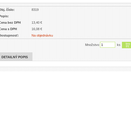
Obj. číslo:
8319
Popis:
Cena bez DPH
13,40 €
Cena s DPH
16,08 €
Dostupnosť:
Na objednávku
Množstvo
ks
DETAILNÝ POPIS