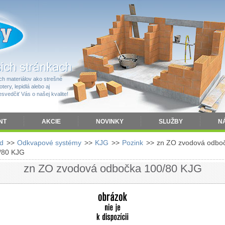
h materiálov ako strešné
tery, lepidlá alebo aj
vedčiť Vás o našej kvalite!
NT
AKCIE
NOVINKY
SLUŽBY
N
d
>>
Odkvapové systémy
>>
KJG
>>
Pozink
>>
zn ZO zvodová odbo
/80 KJG
zn ZO zvodová odbočka 100/80 KJG