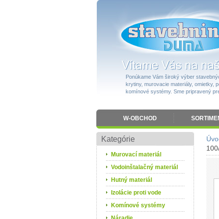
Ponúkame Vám široký výber stavebnýc
krytiny, murovacie materiály, omietky, po
komínové systémy. Sme pripravený pres
W-OBCHOD
SORTIME
Kategórie
Úvo
100
Murovací materiál
Vodoinštalačný materiál
Hutný materiál
Izolácie proti vode
Komínové systémy
Náradie