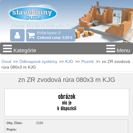
Počet kusov: 0
Celková cena: 0,00 €
Kategórie
Menu
Úvod
>>
Odkvapové systémy
>>
KJG
>>
Pozink
>>
zn ZR zvodová
rúra 080x3 m KJG
zn ZR zvodová rúra 080x3 m KJG
Obj. číslo:
3189
Popis: