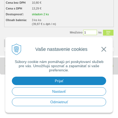
Cena bez DPH
10,80 €
Cena s DPH
13,29 €
Dostupnosť:
skladom 2 ks
Obsah balenia:
3 ks ks
(39,87 € s dph / m)
Množstvo
ks
DETAILNÝ POPIS
Vaše nastavenie cookies
Súbory cookie nám pomáhajú pri poskytovaní služieb
pre vás. Umožňujú spoznať a zapamätať si vaše
© 2026 Stavebniny - DUMA •
tvorba eshopu cez UNIobchod
,
webhosting
spoločnosti
preferencie.
WEBYGROUP
Prijať
Nastaviť
Odmietnuť